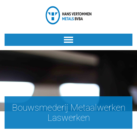
Bouwsmederij Metaalwerken
Laswerken