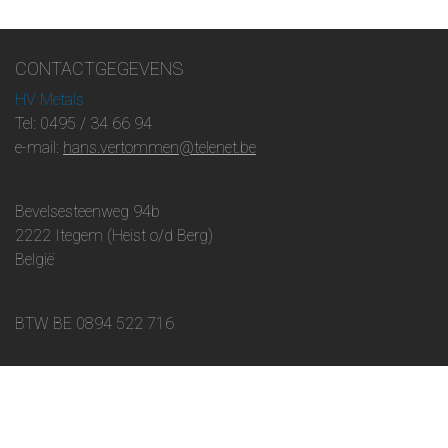
CONTACTGEGEVENS
HV Metals
Tel: 0495 / 34 66 94
e-mail:
hans.vertommen@telenet.be
Bevelsesteenweg 94b
2222 Itegem (Heist o/d Berg)
België
BTW BE 0894 522 716