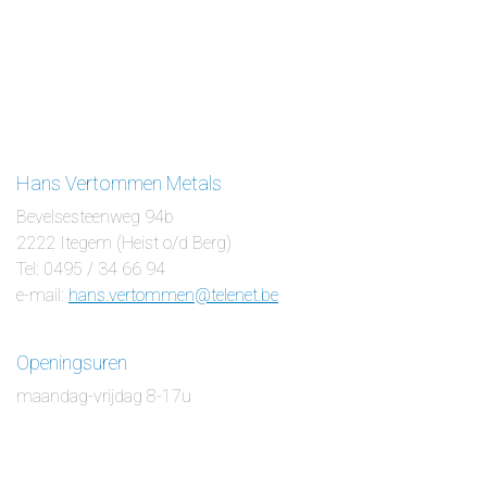
Hans Vertommen Metals
Bevelsesteenweg 94b
2222 Itegem (Heist o/d Berg)
Tel: 0495 / 34 66 94
e-mail:
hans.vertommen@telenet.be
Openingsuren
maandag-vrijdag 8-17u